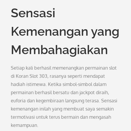
Sensasi
Kemenangan yang
Membahagiakan
Setiap kali berhasil memenangkan permainan slot
di Koran Slot 303, rasanya seperti mendapat
hadiah istimewa. Ketika simbol-simbol dalam
permainan berhasil bersatu dan jackpot diraih,
euforia dan kegembiraan langsung terasa. Sensasi
kemenangan inilah yang membuat saya semakin
termotivasi untuk terus bermain dan mengasah
kemampuan.