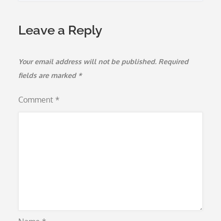
Leave a Reply
Your email address will not be published.
Required
fields are marked
*
Comment
*