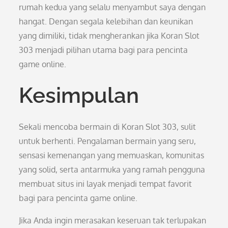
rumah kedua yang selalu menyambut saya dengan
hangat. Dengan segala kelebihan dan keunikan
yang dimiliki, tidak mengherankan jika Koran Slot
303 menjadi pilihan utama bagi para pencinta
game online.
Kesimpulan
Sekali mencoba bermain di Koran Slot 303, sulit
untuk berhenti. Pengalaman bermain yang seru,
sensasi kemenangan yang memuaskan, komunitas
yang solid, serta antarmuka yang ramah pengguna
membuat situs ini layak menjadi tempat favorit
bagi para pencinta game online.
Jika Anda ingin merasakan keseruan tak terlupakan