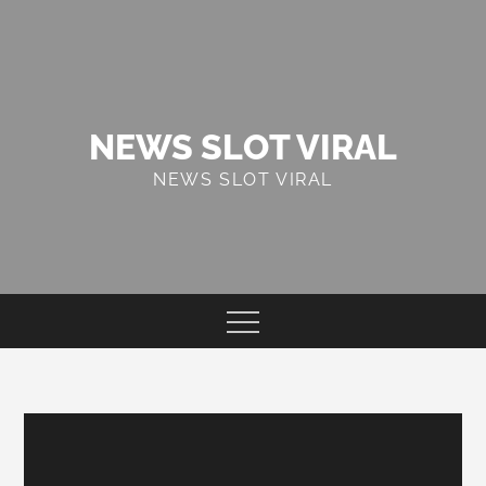
Skip
to
content
NEWS SLOT VIRAL
NEWS SLOT VIRAL