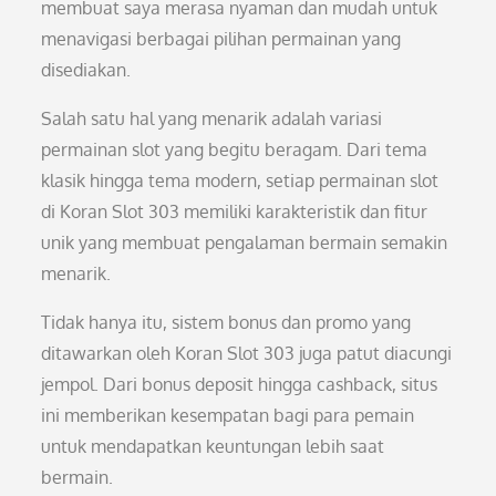
membuat saya merasa nyaman dan mudah untuk
menavigasi berbagai pilihan permainan yang
disediakan.
Salah satu hal yang menarik adalah variasi
permainan slot yang begitu beragam. Dari tema
klasik hingga tema modern, setiap permainan slot
di Koran Slot 303 memiliki karakteristik dan fitur
unik yang membuat pengalaman bermain semakin
menarik.
Tidak hanya itu, sistem bonus dan promo yang
ditawarkan oleh Koran Slot 303 juga patut diacungi
jempol. Dari bonus deposit hingga cashback, situs
ini memberikan kesempatan bagi para pemain
untuk mendapatkan keuntungan lebih saat
bermain.