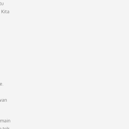
tu
 Kita
e.
awan
rmain
 trik