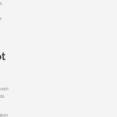
ih
a
ot
 oleh
eda
ngkan