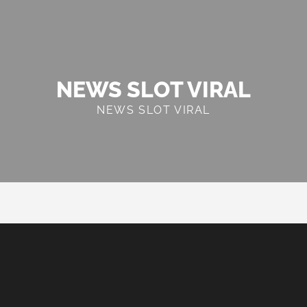
NEWS SLOT VIRAL
NEWS SLOT VIRAL