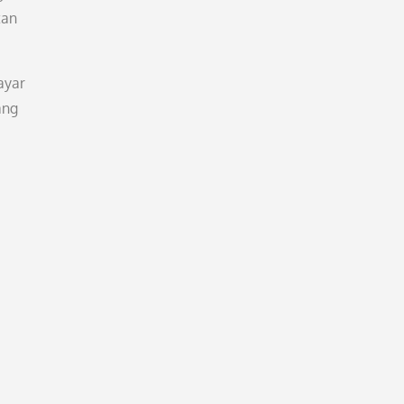
tan
ayar
ang