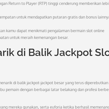
ngan Return to Player (RTP) tinggi cenderung memberikan leb
empatan untuk mendapatkan putaran gratis dan bonus lainny
pkan kamu dapat menikmati pengalaman bermain slot online
mpatan untuk meraih kemenangan besar.
rik di Balik Jackpot Sl
menarik di balik jackpot-jackpot besar yang terus diperebutkan
 ribu pemain dengan berbagai latar belakang dan profesi berb
k yang mereka gunakan, serta euforia ketika berhasil memena