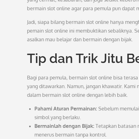
bermain slot online agar para pemula pun dapat 
Jadi, siapa bilang bermain slot online hanya me
pemain slot online ini membuktikan sebaliknya. 
asalkan mau belajar dan bermain dengan bijak.
Tip dan Trik Jitu 
Bagi para pemula, bermain slot online bisa tera
yang ditawarkan. Namun, jangan khawatir. Kami m
dalam bermain slot online dengan lebih baik.
Pahami Aturan Permainan:
Sebelum memulai 
simbol yang berlaku.
Bermainlah dengan Bijak:
Tetapkan batasan m
menerus bermain tanpa kontrol.