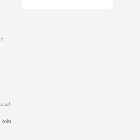
an
hukah
 koin