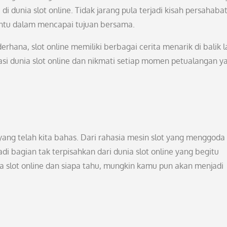
di dunia slot online. Tidak jarang pula terjadi kisah persahaba
ntu dalam mencapai tujuan bersama.
erhana, slot online memiliki berbagai cerita menarik di balik l
asi dunia slot online dan nikmati setiap momen petualangan y
e yang telah kita bahas. Dari rahasia mesin slot yang menggoda
i bagian tak terpisahkan dari dunia slot online yang begitu
ia slot online dan siapa tahu, mungkin kamu pun akan menjadi