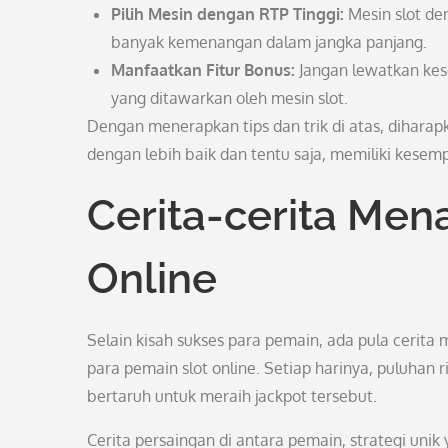
Pilih Mesin dengan RTP Tinggi:
Mesin slot de
banyak kemenangan dalam jangka panjang.
Manfaatkan Fitur Bonus:
Jangan lewatkan kes
yang ditawarkan oleh mesin slot.
Dengan menerapkan tips dan trik di atas, dihara
dengan lebih baik dan tentu saja, memiliki kese
Cerita-cerita Mena
Online
Selain kisah sukses para pemain, ada pula cerita 
para pemain slot online. Setiap harinya, puluhan
bertaruh untuk meraih jackpot tersebut.
Cerita persaingan di antara pemain, strategi uni