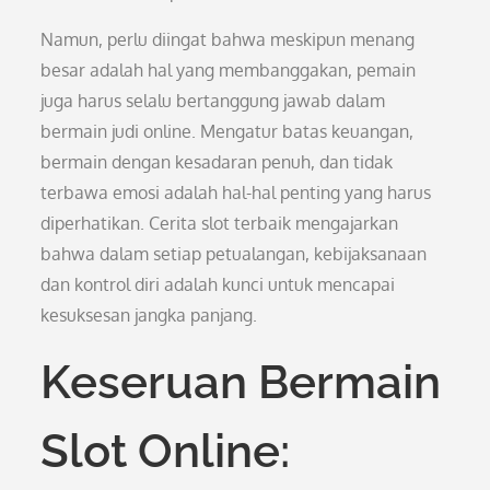
Namun, perlu diingat bahwa meskipun menang
besar adalah hal yang membanggakan, pemain
juga harus selalu bertanggung jawab dalam
bermain judi online. Mengatur batas keuangan,
bermain dengan kesadaran penuh, dan tidak
terbawa emosi adalah hal-hal penting yang harus
diperhatikan. Cerita slot terbaik mengajarkan
bahwa dalam setiap petualangan, kebijaksanaan
dan kontrol diri adalah kunci untuk mencapai
kesuksesan jangka panjang.
Keseruan Bermain
Slot Online: