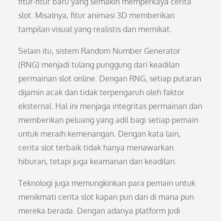
fitur-fitur baru yang semakin memperkaya cerita
slot. Misalnya, fitur animasi 3D memberikan
tampilan visual yang realistis dan memikat.
Selain itu, sistem Random Number Generator
(RNG) menjadi tulang punggung dari keadilan
permainan slot online. Dengan RNG, setiap putaran
dijamin acak dan tidak terpengaruh oleh faktor
eksternal. Hal ini menjaga integritas permainan dan
memberikan peluang yang adil bagi setiap pemain
untuk meraih kemenangan. Dengan kata lain,
cerita slot terbaik tidak hanya menawarkan
hiburan, tetapi juga keamanan dan keadilan.
Teknologi juga memungkinkan para pemain untuk
menikmati cerita slot kapan pun dan di mana pun
mereka berada. Dengan adanya platform judi