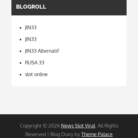
BLOGROLL
JIN33
JIN33
JIN33 Alternatif
RUSA 33
slot online
Copyright © 2026
News Slot Viral
. All Rights
Reserved | Blog Diary by
Theme Palace