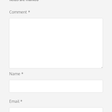
Comment
*
Name
*
Email
*