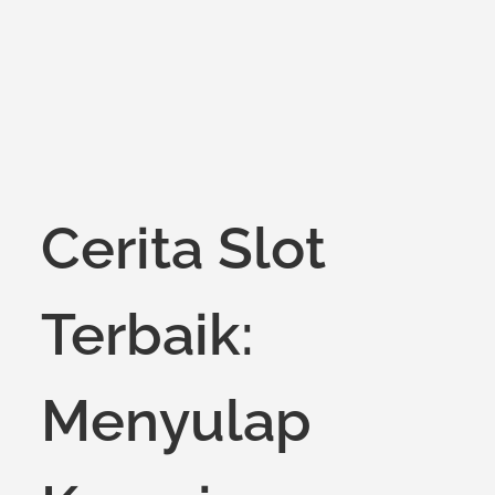
on
Cerita Slot
Terbaik:
Menyulap