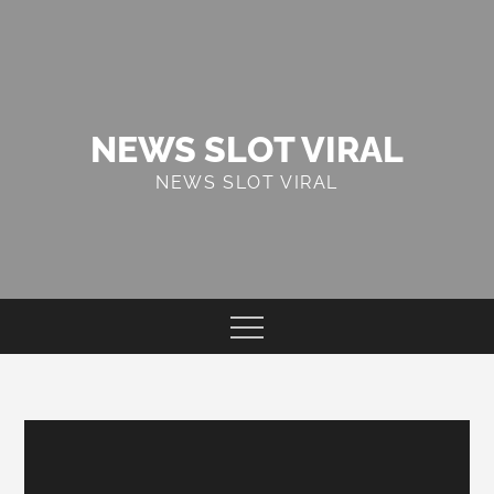
Skip
to
content
NEWS SLOT VIRAL
NEWS SLOT VIRAL