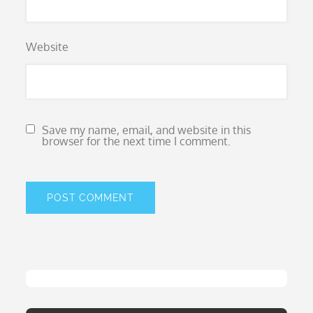
Website
Save my name, email, and website in this
browser for the next time I comment.