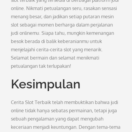
slot terbaik yang tersedia di berbagai platform judi
online. Nikmati petualangan seru, rasakan sensasi
menang besar, dan jadikan setiap putaran mesin
slot sebagai momen berharga dalam perjalanan
judi onlinemu. Siapa tahu, mungkin kemenangan
besok berada di balik keberanianmu untuk
menjelajahi cerita-cerita slot yang menarik.
Selamat bermain dan selamat menikmati
petualangan tak terlupakan!
Kesimpulan
Cerita Slot Terbaik telah membuktikan bahwa judi
online tidak hanya sebatas permainan, tetapi juga
sebuah pengalaman yang dapat mengubah
keceriaan menjadi keuntungan. Dengan tema-tema