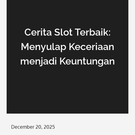
Cerita Slot Terbaik:
Menyulap Keceriaan
menjadi Keuntungan
Posted
December 20, 2025