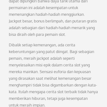
dapat dipungkiri bahwa daya tarik utama dari
permainan ini adalah kesempatan untuk
memenangkan hadiah-hadiah menggiurkan.
Jackpot besar, bonus berlimpah, dan putaran gratis
adalah sebagian dari hadiah-hadiah menarik yang
bisa diraih oleh para pemain slot.
Dibalik setiap kemenangan, ada cerita
keberuntungan yang patut diingat. Bagi sebagian
pemain, meraih jackpot adalah seperti
menyelesaikan misi epik dalam cerita slot yang
mereka mainkan. Sensasi euforia dan kepuasan
yang dirasakan saat melihat kemenangan besar
menghampiri tidak bisa digambarkan dengan kata-
kata. Itulah mengapa cerita slot terbaik tidak hanya
memberikan hiburan, tetapi juga kesempatan
untuk meraih impian.