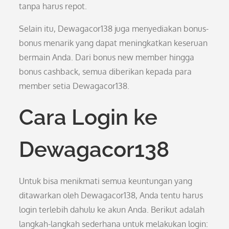
tanpa harus repot.
Selain itu, Dewagacor138 juga menyediakan bonus-
bonus menarik yang dapat meningkatkan keseruan
bermain Anda. Dari bonus new member hingga
bonus cashback, semua diberikan kepada para
member setia Dewagacor138.
Cara Login ke
Dewagacor138
Untuk bisa menikmati semua keuntungan yang
ditawarkan oleh Dewagacor138, Anda tentu harus
login terlebih dahulu ke akun Anda. Berikut adalah
langkah-langkah sederhana untuk melakukan login: