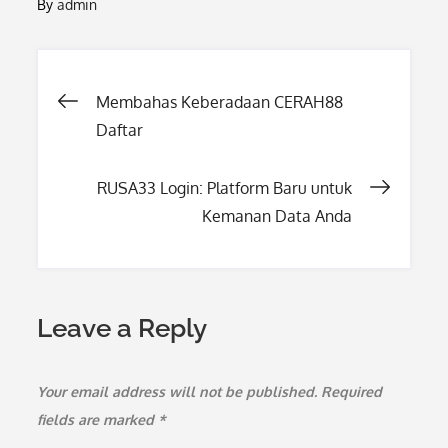
By
admin
Post
Membahas Keberadaan CERAH88
Daftar
navigation
RUSA33 Login: Platform Baru untuk
Kemanan Data Anda
Leave a Reply
Your email address will not be published.
Required
fields are marked
*