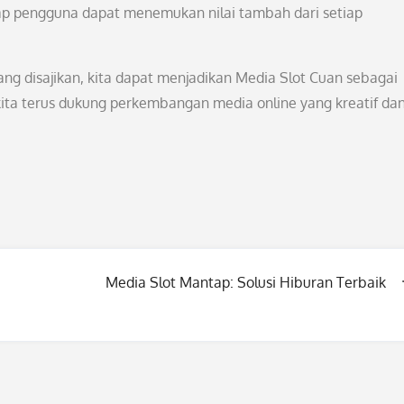
ap pengguna dapat menemukan nilai tambah dari setiap
g disajikan, kita dapat menjadikan Media Slot Cuan sebagai
kita terus dukung perkembangan media online yang kreatif da
Media Slot Mantap: Solusi Hiburan Terbaik