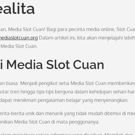
alita
n, Media Slot Cuan! Bagi para pecinta media online, Slot Cu
mediaslotcuan.org
Dalam artikel ini, kita akan menjelajahi lebih
 Media Slot Cuan.
i Media Slot Cuan
an biasa. Menjadi pengikut setia Media Slot Cuan memberika
utar tren hingga tips-tips berguna dalam kehidupan sehari-har
a dapat menikmati pengalaman belajar yang menyenangkan.
 berita-berita unik dan menarik yang tidak mudah ditemui di me
unikan Media Slot Cuan di mata penggunanya.