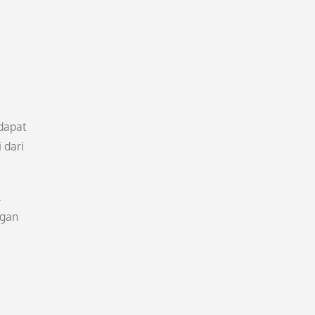
dapat
 dari
.
ngan