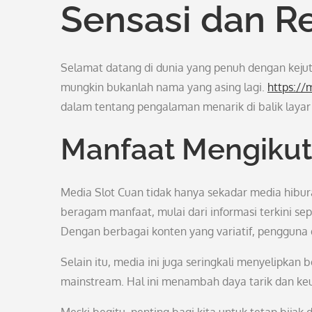
Sensasi dan Re
Selamat datang di dunia yang penuh dengan kejuta
mungkin bukanlah nama yang asing lagi.
https://
dalam tentang pengalaman menarik di balik layar
Manfaat Mengikut
Media Slot Cuan tidak hanya sekadar media hibur
beragam manfaat, mulai dari informasi terkini sep
Dengan berbagai konten yang variatif, penggun
Selain itu, media ini juga seringkali menyelipkan
mainstream. Hal ini menambah daya tarik dan ke