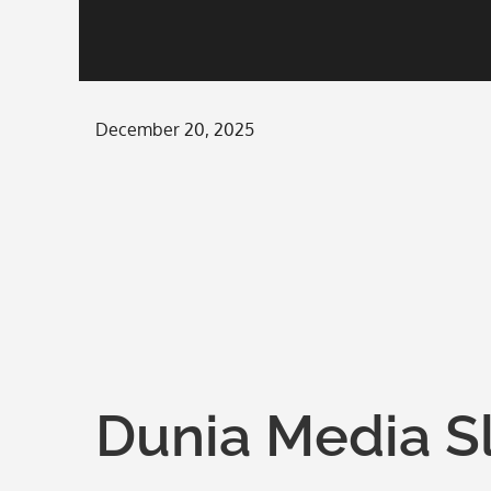
Posted
December 20, 2025
on
Dunia Media Sl