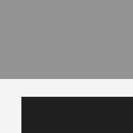
Skip
to
content