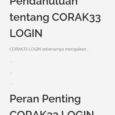
Pendahuluan
tentang CORAK33
LOGIN
CORAK33 LOGIN sebenarnya merupakan…
…
…
…
Peran Penting
CORAK33 LOGIN