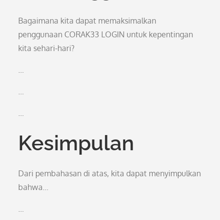
Bagaimana kita dapat memaksimalkan
penggunaan CORAK33 LOGIN untuk kepentingan
kita sehari-hari?
…
…
…
Kesimpulan
Dari pembahasan di atas, kita dapat menyimpulkan
bahwa…
…