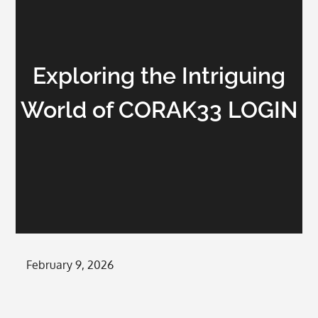
Exploring the Intriguing
World of CORAK33 LOGIN
Posted
February 9, 2026
on