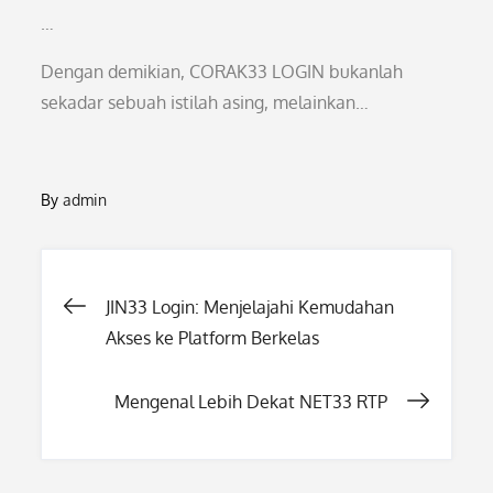
…
Dengan demikian, CORAK33 LOGIN bukanlah
sekadar sebuah istilah asing, melainkan…
By
admin
Post
JIN33 Login: Menjelajahi Kemudahan
Akses ke Platform Berkelas
navigation
Mengenal Lebih Dekat NET33 RTP