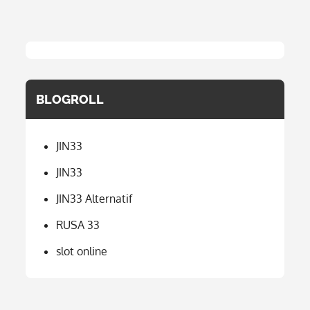
BLOGROLL
JIN33
JIN33
JIN33 Alternatif
RUSA 33
slot online