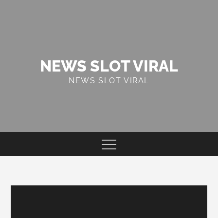
Skip
to
content
NEWS SLOT VIRAL
NEWS SLOT VIRAL