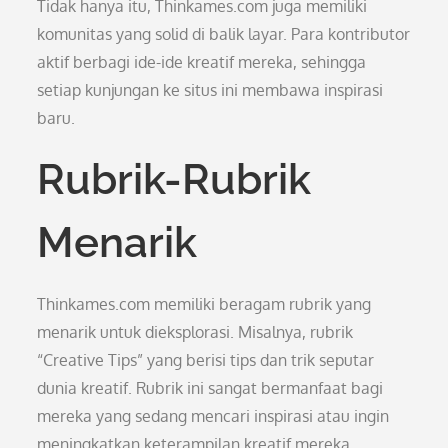
Tidak hanya itu, Thinkames.com juga memiliki
komunitas yang solid di balik layar. Para kontributor
aktif berbagi ide-ide kreatif mereka, sehingga
setiap kunjungan ke situs ini membawa inspirasi
baru.
Rubrik-Rubrik
Menarik
Thinkames.com memiliki beragam rubrik yang
menarik untuk dieksplorasi. Misalnya, rubrik
“Creative Tips” yang berisi tips dan trik seputar
dunia kreatif. Rubrik ini sangat bermanfaat bagi
mereka yang sedang mencari inspirasi atau ingin
meningkatkan keterampilan kreatif mereka.