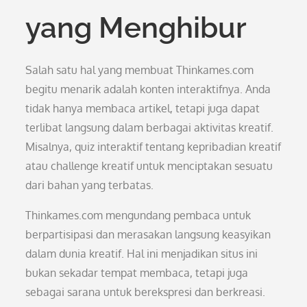
yang Menghibur
Salah satu hal yang membuat Thinkames.com
begitu menarik adalah konten interaktifnya. Anda
tidak hanya membaca artikel, tetapi juga dapat
terlibat langsung dalam berbagai aktivitas kreatif.
Misalnya, quiz interaktif tentang kepribadian kreatif
atau challenge kreatif untuk menciptakan sesuatu
dari bahan yang terbatas.
Thinkames.com mengundang pembaca untuk
berpartisipasi dan merasakan langsung keasyikan
dalam dunia kreatif. Hal ini menjadikan situs ini
bukan sekadar tempat membaca, tetapi juga
sebagai sarana untuk berekspresi dan berkreasi.