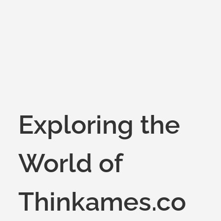
on
Exploring the
World of
Thinkames.co