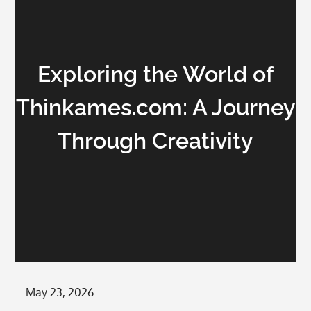
Exploring the World of
Thinkames.com: A Journey
Through Creativity
Posted
May 23, 2026