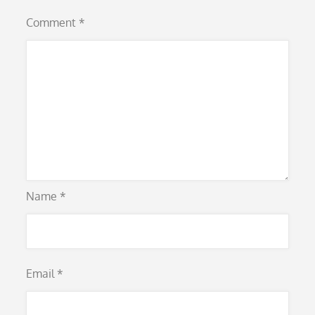
Comment
*
Name
*
Email
*