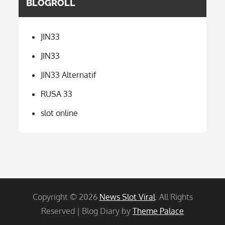
BLOGROLL
JIN33
JIN33
JIN33 Alternatif
RUSA 33
slot online
Copyright © 2026
News Slot Viral
. All Rights
Reserved | Blog Diary by
Theme Palace