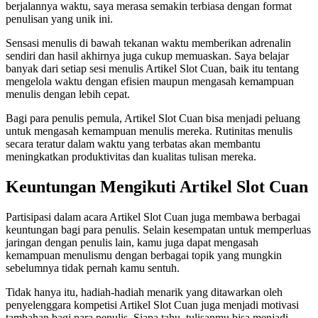
berjalannya waktu, saya merasa semakin terbiasa dengan format
penulisan yang unik ini.
Sensasi menulis di bawah tekanan waktu memberikan adrenalin
sendiri dan hasil akhirnya juga cukup memuaskan. Saya belajar
banyak dari setiap sesi menulis Artikel Slot Cuan, baik itu tentang
mengelola waktu dengan efisien maupun mengasah kemampuan
menulis dengan lebih cepat.
Bagi para penulis pemula, Artikel Slot Cuan bisa menjadi peluang
untuk mengasah kemampuan menulis mereka. Rutinitas menulis
secara teratur dalam waktu yang terbatas akan membantu
meningkatkan produktivitas dan kualitas tulisan mereka.
Keuntungan Mengikuti Artikel Slot Cuan
Partisipasi dalam acara Artikel Slot Cuan juga membawa berbagai
keuntungan bagi para penulis. Selain kesempatan untuk memperluas
jaringan dengan penulis lain, kamu juga dapat mengasah
kemampuan menulismu dengan berbagai topik yang mungkin
sebelumnya tidak pernah kamu sentuh.
Tidak hanya itu, hadiah-hadiah menarik yang ditawarkan oleh
penyelenggara kompetisi Artikel Slot Cuan juga menjadi motivasi
tambahan bagi para penulis. Siapa tahu, tulisanmu bisa menjadi