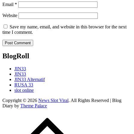
Email
*
Website
Save my name, email, and website in this browser for the next
time I comment.
BlogRoll
JIN33
JIN33
JIN33 Alternatif
RUSA 33
slot online
Copyright © 2026
News Slot Viral
. All Rights Reserved | Blog
Diary by
Theme Palace