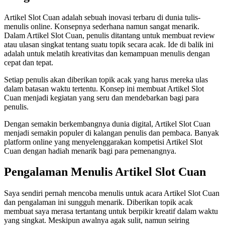
Artikel Slot Cuan adalah sebuah inovasi terbaru di dunia tulis-
menulis online. Konsepnya sederhana namun sangat menarik.
Dalam Artikel Slot Cuan, penulis ditantang untuk membuat review
atau ulasan singkat tentang suatu topik secara acak. Ide di balik ini
adalah untuk melatih kreativitas dan kemampuan menulis dengan
cepat dan tepat.
Setiap penulis akan diberikan topik acak yang harus mereka ulas
dalam batasan waktu tertentu. Konsep ini membuat Artikel Slot
Cuan menjadi kegiatan yang seru dan mendebarkan bagi para
penulis.
Dengan semakin berkembangnya dunia digital, Artikel Slot Cuan
menjadi semakin populer di kalangan penulis dan pembaca. Banyak
platform online yang menyelenggarakan kompetisi Artikel Slot
Cuan dengan hadiah menarik bagi para pemenangnya.
Pengalaman Menulis Artikel Slot Cuan
Saya sendiri pernah mencoba menulis untuk acara Artikel Slot Cuan
dan pengalaman ini sungguh menarik. Diberikan topik acak
membuat saya merasa tertantang untuk berpikir kreatif dalam waktu
yang singkat. Meskipun awalnya agak sulit, namun seiring