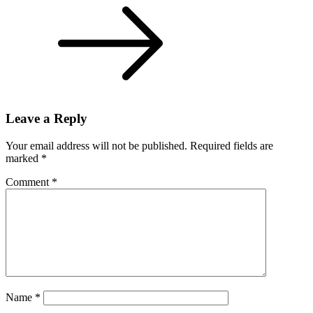
Leave a Reply
Your email address will not be published.
Required fields are
marked
*
Comment
*
Name
*