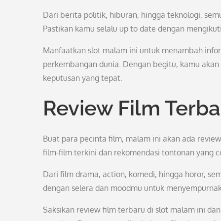
Dari berita politik, hiburan, hingga teknologi, se
Pastikan kamu selalu up to date dengan mengikuti 
Manfaatkan slot malam ini untuk menambah info
perkembangan dunia. Dengan begitu, kamu akan 
keputusan yang tepat.
Review Film Terba
Buat para pecinta film, malam ini akan ada review
film-film terkini dan rekomendasi tontonan yang
Dari film drama, action, komedi, hingga horor, se
dengan selera dan moodmu untuk menyempurnak
Saksikan review film terbaru di slot malam ini d