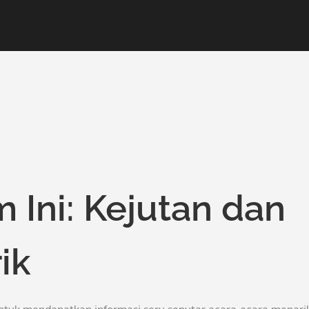
m Ini: Kejutan dan
ik