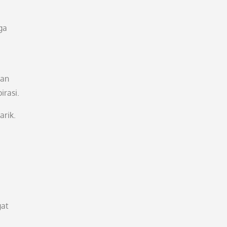
ga
kan
rasi.
arik.
gat