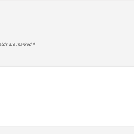
ields are marked
*