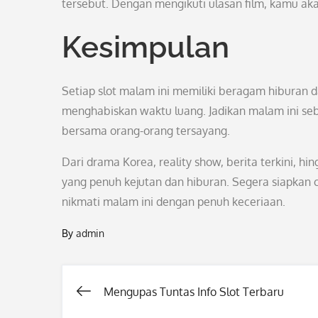
tersebut. Dengan mengikuti ulasan film, kamu a
Kesimpulan
Setiap slot malam ini memiliki beragam hiburan
menghabiskan waktu luang. Jadikan malam ini se
bersama orang-orang tersayang.
Dari drama Korea, reality show, berita terkini, 
yang penuh kejutan dan hiburan. Segera siapkan c
nikmati malam ini dengan penuh keceriaan.
By
admin
Mengupas Tuntas Info Slot Terbaru
Post