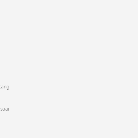
ntang
esuai