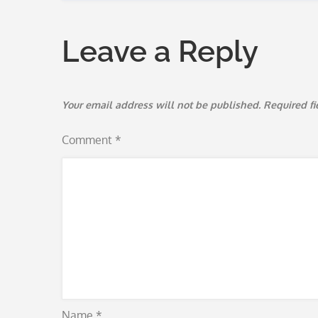
navigation
Leave a Reply
Your email address will not be published.
Required f
Comment
*
Name
*