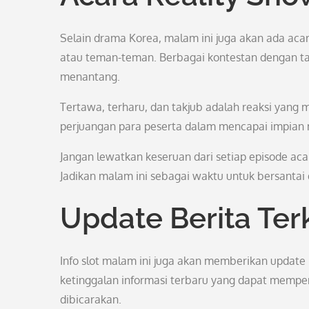
Selain drama Korea, malam ini juga akan ada aca
atau teman-teman. Berbagai kontestan dengan ta
menantang.
Tertawa, terharu, dan takjub adalah reaksi yang 
perjuangan para peserta dalam mencapai impian 
Jangan lewatkan keseruan dari setiap episode aca
Jadikan malam ini sebagai waktu untuk bersanta
Update Berita Terk
Info slot malam ini juga akan memberikan update b
ketinggalan informasi terbaru yang dapat memp
dibicarakan.