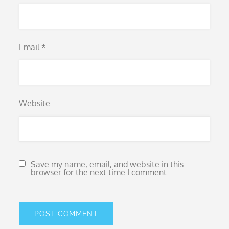
Email
*
Website
Save my name, email, and website in this
browser for the next time I comment.