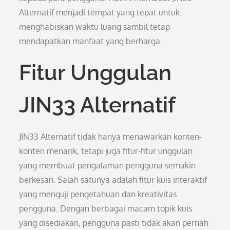
Alternatif menjadi tempat yang tepat untuk
menghabiskan waktu luang sambil tetap
mendapatkan manfaat yang berharga.
Fitur Unggulan
JIN33 Alternatif
JIN33 Alternatif tidak hanya menawarkan konten-
konten menarik, tetapi juga fitur-fitur unggulan
yang membuat pengalaman pengguna semakin
berkesan. Salah satunya adalah fitur kuis interaktif
yang menguji pengetahuan dan kreativitas
pengguna. Dengan berbagai macam topik kuis
yang disediakan, pengguna pasti tidak akan pernah