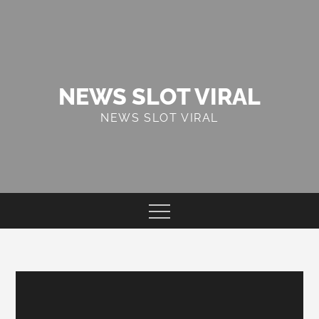
Skip
to
content
NEWS SLOT VIRAL
NEWS SLOT VIRAL