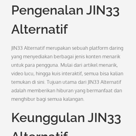
Pengenalan JIN33
Alternatif
JIN33 Alternatif merupakan sebuah platform daring
yang menyediakan berbagai jenis konten menarik
untuk para pengguna. Mulai dari artikel menarik,
video lucu, hingga kuis interaktif, semua bisa kalian
temukan di sini. Tujuan utama dari JIN33 Alternatif
adalah memberikan hiburan yang bermanfaat dan
menghibur bagi semua kalangan.
Keunggulan JIN33