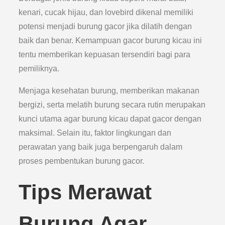
kenari, cucak hijau, dan lovebird dikenal memiliki
potensi menjadi burung gacor jika dilatih dengan
baik dan benar. Kemampuan gacor burung kicau ini
tentu memberikan kepuasan tersendiri bagi para
pemiliknya.
Menjaga kesehatan burung, memberikan makanan
bergizi, serta melatih burung secara rutin merupakan
kunci utama agar burung kicau dapat gacor dengan
maksimal. Selain itu, faktor lingkungan dan
perawatan yang baik juga berpengaruh dalam
proses pembentukan burung gacor.
Tips Merawat
Burung Agar