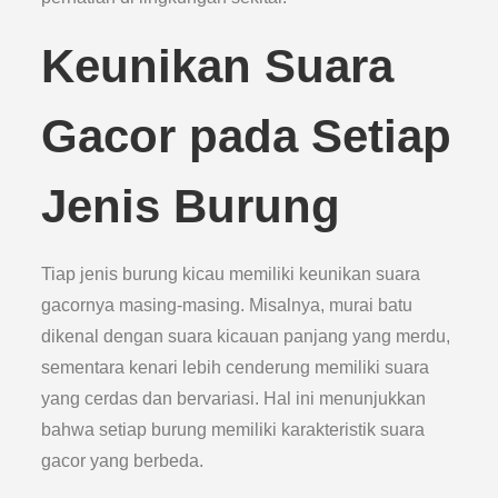
Keunikan Suara
Gacor pada Setiap
Jenis Burung
Tiap jenis burung kicau memiliki keunikan suara
gacornya masing-masing. Misalnya, murai batu
dikenal dengan suara kicauan panjang yang merdu,
sementara kenari lebih cenderung memiliki suara
yang cerdas dan bervariasi. Hal ini menunjukkan
bahwa setiap burung memiliki karakteristik suara
gacor yang berbeda.