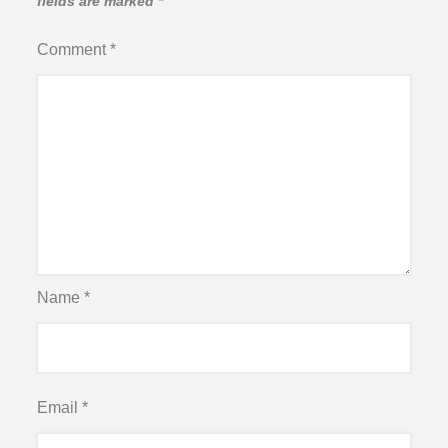
fields are marked
*
Comment
*
Name
*
Email
*