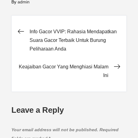
By
admin
Post
Info Gacor VVIP: Rahasia Mendapatkan
Suara Gacor Terbaik Untuk Burung
navigation
Peliharaan Anda
Keajaiban Gacor Yang Menghiasi Malam
Ini
Leave a Reply
Your email address will not be published.
Required