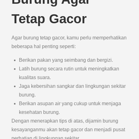
Tetap Gacor
Agar burung tetap gacor, kamu perlu memperhatikan
beberapa hal penting seperti:
Berikan pakan yang seimbang dan bergizi.
Latih burung secara rutin untuk meningkatkan
kualitas suara.
Jaga kebersihan sangkar dan lingkungan sekitar
burung.
Berikan asupan air yang cukup untuk menjaga
kesehatan burung.
Dengan menerapkan tips di atas, dijamin burung
kesayanganmu akan tetap gacor dan menjadi pusat
perhatian di lingkungan sekitar.