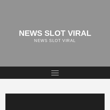
Skip
to
content
NEWS SLOT VIRAL
NEWS SLOT VIRAL