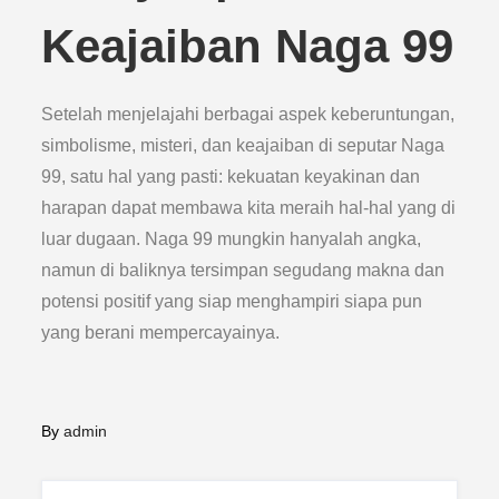
Keajaiban Naga 99
Setelah menjelajahi berbagai aspek keberuntungan,
simbolisme, misteri, dan keajaiban di seputar Naga
99, satu hal yang pasti: kekuatan keyakinan dan
harapan dapat membawa kita meraih hal-hal yang di
luar dugaan. Naga 99 mungkin hanyalah angka,
namun di baliknya tersimpan segudang makna dan
potensi positif yang siap menghampiri siapa pun
yang berani mempercayainya.
By
admin