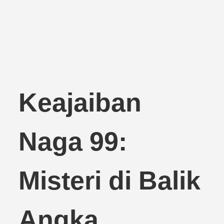
Keajaiban
Naga 99:
Misteri di Balik
Angka