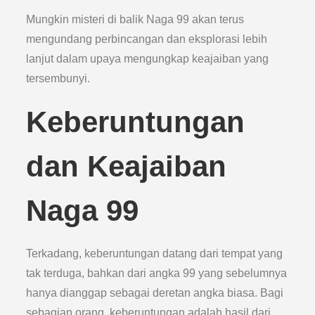
Mungkin misteri di balik Naga 99 akan terus
mengundang perbincangan dan eksplorasi lebih
lanjut dalam upaya mengungkap keajaiban yang
tersembunyi.
Keberuntungan
dan Keajaiban
Naga 99
Terkadang, keberuntungan datang dari tempat yang
tak terduga, bahkan dari angka 99 yang sebelumnya
hanya dianggap sebagai deretan angka biasa. Bagi
sebagian orang, keberuntungan adalah hasil dari