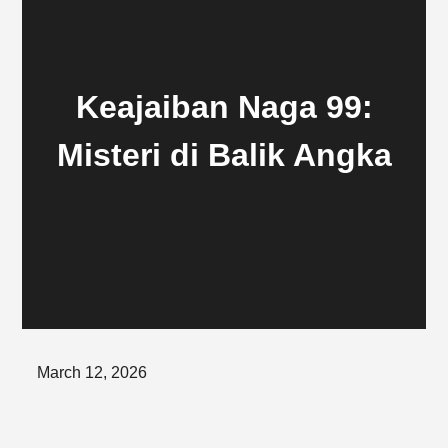
Keajaiban Naga 99:
Misteri di Balik Angka
Posted
March 12, 2026
on