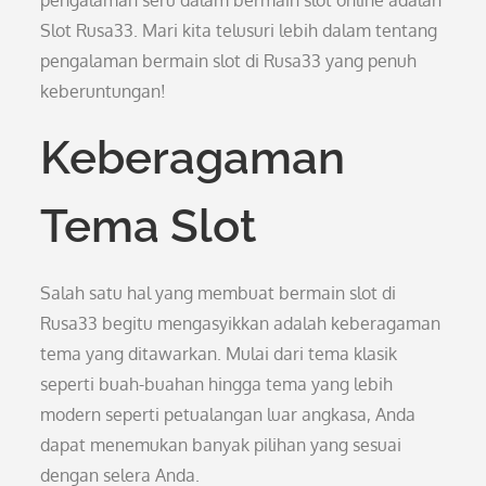
pengalaman seru dalam bermain slot online adalah
Slot Rusa33. Mari kita telusuri lebih dalam tentang
pengalaman bermain slot di Rusa33 yang penuh
keberuntungan!
Keberagaman
Tema Slot
Salah satu hal yang membuat bermain slot di
Rusa33 begitu mengasyikkan adalah keberagaman
tema yang ditawarkan. Mulai dari tema klasik
seperti buah-buahan hingga tema yang lebih
modern seperti petualangan luar angkasa, Anda
dapat menemukan banyak pilihan yang sesuai
dengan selera Anda.