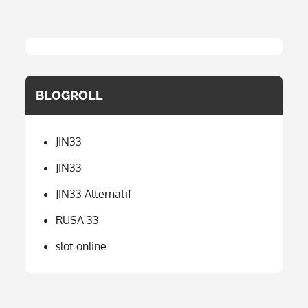
BLOGROLL
JIN33
JIN33
JIN33 Alternatif
RUSA 33
slot online