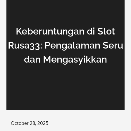
Keberuntungan di Slot
Rusa33: Pengalaman Seru
dan Mengasyikkan
Posted
October 28, 2025