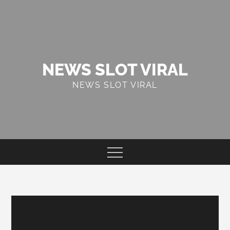
Skip
to
content
NEWS SLOT VIRAL
NEWS SLOT VIRAL