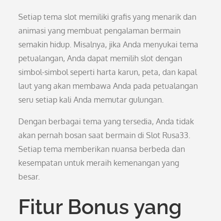
Setiap tema slot memiliki grafis yang menarik dan
animasi yang membuat pengalaman bermain
semakin hidup. Misalnya, jika Anda menyukai tema
petualangan, Anda dapat memilih slot dengan
simbol-simbol seperti harta karun, peta, dan kapal
laut yang akan membawa Anda pada petualangan
seru setiap kali Anda memutar gulungan.
Dengan berbagai tema yang tersedia, Anda tidak
akan pernah bosan saat bermain di Slot Rusa33.
Setiap tema memberikan nuansa berbeda dan
kesempatan untuk meraih kemenangan yang
besar.
Fitur Bonus yang