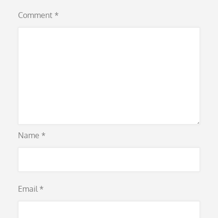
Comment
*
Name
*
Email
*