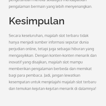
pengalaman bermain yang lebih menyenangkan.
Kesimpulan
Secara keseluruhan, majalah slot terbaru tidak
hanya menjadi sumber informasi seputar dunia
perjudian online, tetapi juga sebagai hiburan yang
mengasyikkan. Dengan konten-konten menarik dan
inovatif yang disajikan, majalah slot mampu
memberikan pengalaman berbeda dan memikat
bagi para pembaca. Jadi, jangan lewatkan
kesempatan untuk menjelajahi majalah slot terbaru
dan temukan kejutan-kejutan menarik di dalamnya!