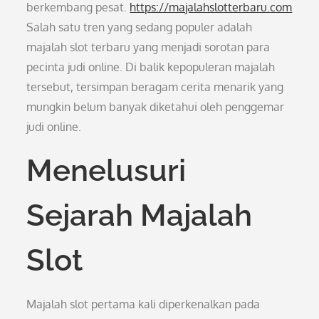
berkembang pesat.
https://majalahslotterbaru.com
Salah satu tren yang sedang populer adalah
majalah slot terbaru yang menjadi sorotan para
pecinta judi online. Di balik kepopuleran majalah
tersebut, tersimpan beragam cerita menarik yang
mungkin belum banyak diketahui oleh penggemar
judi online.
Menelusuri
Sejarah Majalah
Slot
Majalah slot pertama kali diperkenalkan pada