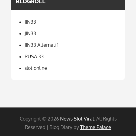
BLOGROLL
JIN33
JIN33
JIN33 Alternatif
RUSA 33
slot online
Copyright © 2026
News Slot Viral
. All Rights
Reserved | Blog Diary by
Theme Palace