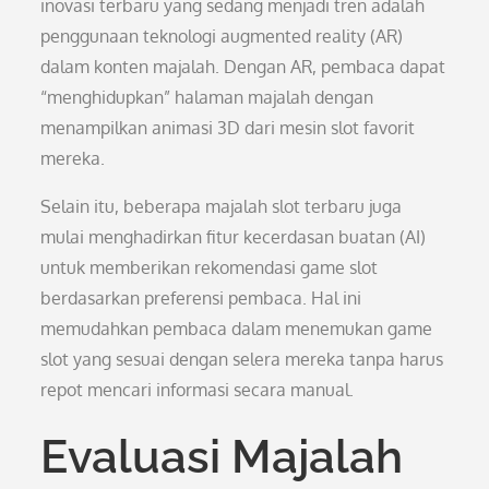
inovasi terbaru yang sedang menjadi tren adalah
penggunaan teknologi augmented reality (AR)
dalam konten majalah. Dengan AR, pembaca dapat
“menghidupkan” halaman majalah dengan
menampilkan animasi 3D dari mesin slot favorit
mereka.
Selain itu, beberapa majalah slot terbaru juga
mulai menghadirkan fitur kecerdasan buatan (AI)
untuk memberikan rekomendasi game slot
berdasarkan preferensi pembaca. Hal ini
memudahkan pembaca dalam menemukan game
slot yang sesuai dengan selera mereka tanpa harus
repot mencari informasi secara manual.
Evaluasi Majalah