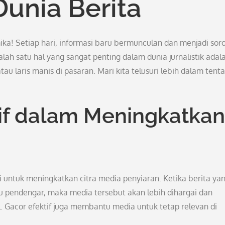
Dunia Berita
ika! Setiap hari, informasi baru bermunculan dan menjadi sor
lah satu hal yang sangat penting dalam dunia jurnalistik adal
 laris manis di pasaran. Mari kita telusuri lebih dalam tent
tif dalam Meningkatkan
i untuk meningkatkan citra media penyiaran. Ketika berita ya
 pendengar, maka media tersebut akan lebih dihargai dan
. Gacor efektif juga membantu media untuk tetap relevan di