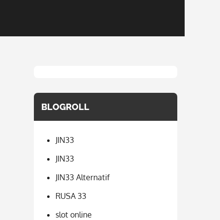
BLOGROLL
JIN33
JIN33
JIN33 Alternatif
RUSA 33
slot online