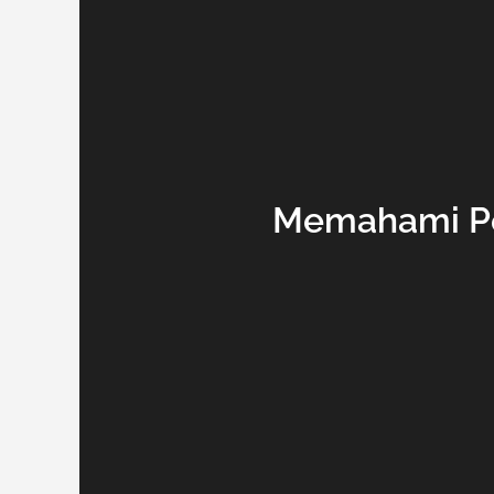
Memahami Pen