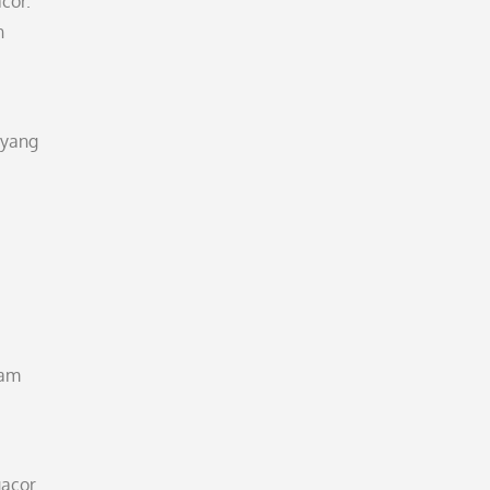
cor.
n
 yang
lam
acor.