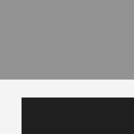
Skip
to
content