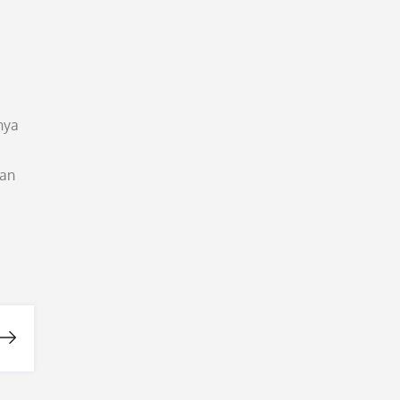
nya
dan