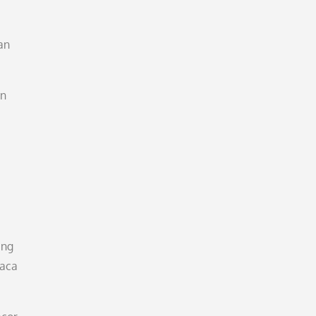
an
an
ang
baca