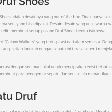
Druf Shoes
 Shoes adalah desainnya yang out-of-the-box. Tidak hanya sek
karya seni yang bisa dipakai. Desain-desain yang unik, warna-
g teliti membuat setiap pasang Druf Shoes begitu istimewa.
seri “Galaxy Walkers” yang terinspirasi dari alam semesta. Den
tang, setiap langkah dengan sepatu ini terasa seperti menjela
aborasi dengan seniman lokal untuk menciptakan edisi terbata
ni membuat para penggemar sepatu dan seni selalu menantikan
tu Druf
di hal yang tidak boleh diabaikan oleh Druf Shoes. Mereka