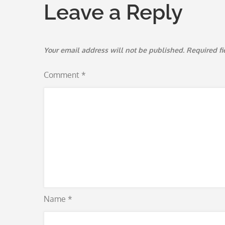
Leave a Reply
Your email address will not be published.
Required f
Comment
*
Name
*