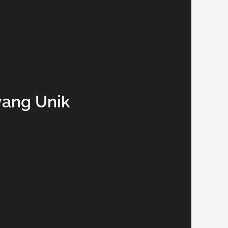
yang Unik