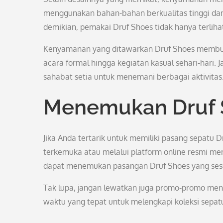
menggunakan bahan-bahan berkualitas tinggi dan
demikian, pemakai Druf Shoes tidak hanya terlih
Kenyamanan yang ditawarkan Druf Shoes membua
acara formal hingga kegiatan kasual sehari-hari. 
sahabat setia untuk menemani berbagai aktivitas
Menemukan Druf S
Jika Anda tertarik untuk memiliki pasang sepatu
terkemuka atau melalui platform online resmi me
dapat menemukan pasangan Druf Shoes yang ses
Tak lupa, jangan lewatkan juga promo-promo menar
waktu yang tepat untuk melengkapi koleksi sepat