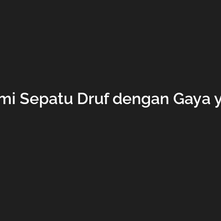
 Sepatu Druf dengan Gaya 