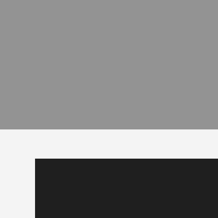
Skip
to
content