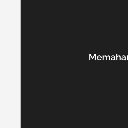
Memahami