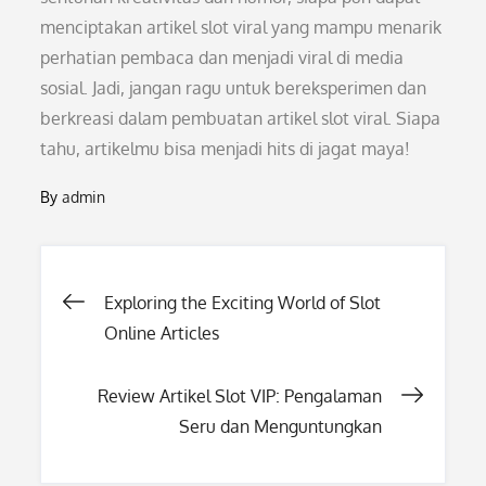
menciptakan artikel slot viral yang mampu menarik
perhatian pembaca dan menjadi viral di media
sosial. Jadi, jangan ragu untuk bereksperimen dan
berkreasi dalam pembuatan artikel slot viral. Siapa
tahu, artikelmu bisa menjadi hits di jagat maya!
By
admin
Post
Exploring the Exciting World of Slot
Online Articles
navigation
Review Artikel Slot VIP: Pengalaman
Seru dan Menguntungkan