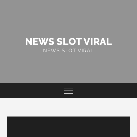
Skip
to
content
NEWS SLOT VIRAL
NEWS SLOT VIRAL