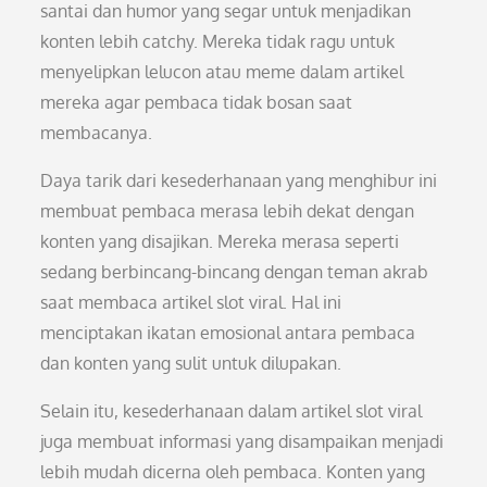
santai dan humor yang segar untuk menjadikan
konten lebih catchy. Mereka tidak ragu untuk
menyelipkan lelucon atau meme dalam artikel
mereka agar pembaca tidak bosan saat
membacanya.
Daya tarik dari kesederhanaan yang menghibur ini
membuat pembaca merasa lebih dekat dengan
konten yang disajikan. Mereka merasa seperti
sedang berbincang-bincang dengan teman akrab
saat membaca artikel slot viral. Hal ini
menciptakan ikatan emosional antara pembaca
dan konten yang sulit untuk dilupakan.
Selain itu, kesederhanaan dalam artikel slot viral
juga membuat informasi yang disampaikan menjadi
lebih mudah dicerna oleh pembaca. Konten yang