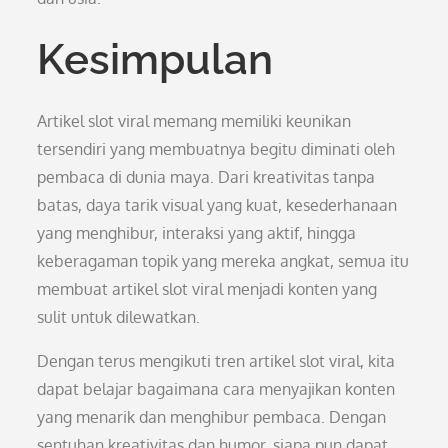
Kesimpulan
Artikel slot viral memang memiliki keunikan
tersendiri yang membuatnya begitu diminati oleh
pembaca di dunia maya. Dari kreativitas tanpa
batas, daya tarik visual yang kuat, kesederhanaan
yang menghibur, interaksi yang aktif, hingga
keberagaman topik yang mereka angkat, semua itu
membuat artikel slot viral menjadi konten yang
sulit untuk dilewatkan.
Dengan terus mengikuti tren artikel slot viral, kita
dapat belajar bagaimana cara menyajikan konten
yang menarik dan menghibur pembaca. Dengan
sentuhan kreativitas dan humor, siapa pun dapat