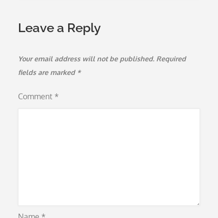
Leave a Reply
Your email address will not be published.
Required
fields are marked
*
Comment
*
Name
*