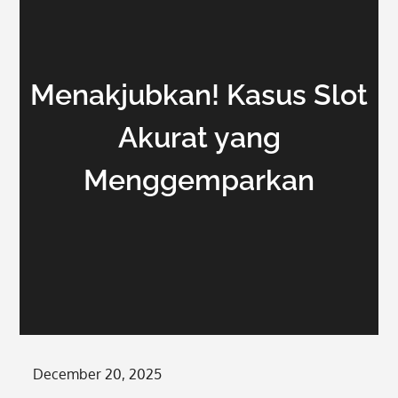
Menakjubkan! Kasus Slot
Akurat yang
Menggemparkan
Posted
December 20, 2025