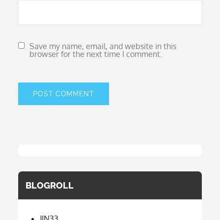
Save my name, email, and website in this
browser for the next time I comment.
BLOGROLL
JIN33