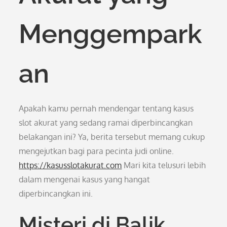
Menggempark
an
Apakah kamu pernah mendengar tentang kasus
slot akurat yang sedang ramai diperbincangkan
belakangan ini? Ya, berita tersebut memang cukup
mengejutkan bagi para pecinta judi online.
https://kasusslotakurat.com
Mari kita telusuri lebih
dalam mengenai kasus yang hangat
diperbincangkan ini.
Misteri di Balik