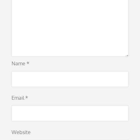
Name
*
Email
*
Website