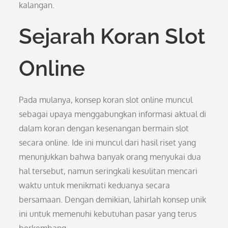
kalangan.
Sejarah Koran Slot
Online
Pada mulanya, konsep koran slot online muncul
sebagai upaya menggabungkan informasi aktual di
dalam koran dengan kesenangan bermain slot
secara online. Ide ini muncul dari hasil riset yang
menunjukkan bahwa banyak orang menyukai dua
hal tersebut, namun seringkali kesulitan mencari
waktu untuk menikmati keduanya secara
bersamaan. Dengan demikian, lahirlah konsep unik
ini untuk memenuhi kebutuhan pasar yang terus