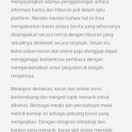
menyayangkan adanya penggabungan antara
informasi berita dan hiburan judi dalam satu
platform. Mereka menilai bahwa hal ini bisa
mengaburkan batas antara berita yang seharusnya
disampaikan secara netral dengan hiburan yang
sebaiknya dinikmati secara terpisah. Selain itu,
keberadaan koran slot online juga dianggap dapat
mengganggu konsentrasi pembaca dengan
memperkenalkan unsur perjudian di tengah-
tengahnya.
Meskipun demikian, koran slot online terus
berkembang dan menjadi topik menarik untuk
dibahas. Berbagai media dan perusahaan mulai
melirik konsep ini sebagai peluang bisnis yang
menjanjikan. Dengan integrasi teknologi dan
konten yang menarik, koran slot online memiliki