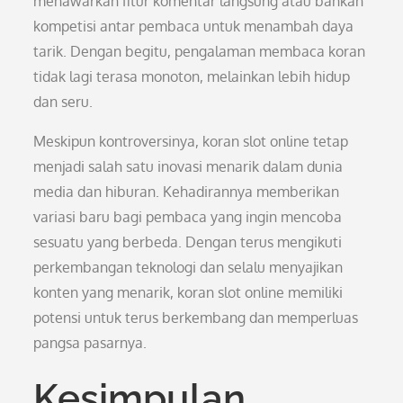
menawarkan fitur komentar langsung atau bahkan
kompetisi antar pembaca untuk menambah daya
tarik. Dengan begitu, pengalaman membaca koran
tidak lagi terasa monoton, melainkan lebih hidup
dan seru.
Meskipun kontroversinya, koran slot online tetap
menjadi salah satu inovasi menarik dalam dunia
media dan hiburan. Kehadirannya memberikan
variasi baru bagi pembaca yang ingin mencoba
sesuatu yang berbeda. Dengan terus mengikuti
perkembangan teknologi dan selalu menyajikan
konten yang menarik, koran slot online memiliki
potensi untuk terus berkembang dan memperluas
pangsa pasarnya.
Kesimpulan