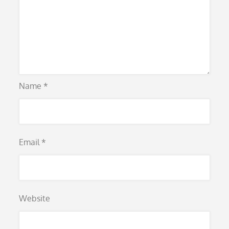
Name
*
Email
*
Website