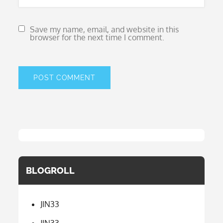
Save my name, email, and website in this
browser for the next time I comment.
BLOGROLL
JIN33