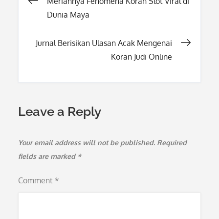
Post
Meriahnya Fenomena Koran Slot Viral di
Dunia Maya
navigation
Jurnal Berisikan Ulasan Acak Mengenai
Koran Judi Online
Leave a Reply
Your email address will not be published.
Required
fields are marked
*
Comment
*