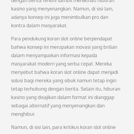
dengan berita terkini sambil menikmati hiburan
kasino yang menyenangkan. Namun, di sisi lain,
adanya konsep ini juga menimbulkan pro dan
kontra dalam masyarakat.
Para pendukung koran slot online berpendapat
bahwa konsep ini merupakan inovasi yang brilian
dalam menyampaikan informasi kepada
masyarakat modern yang serba cepat. Mereka
menyebut bahwa koran slot online dapat menjadi
solusi bagi mereka yang sibuk namun tetap ingin
tetap terhubung dengan berita. Selain itu, hiburan
kasino yang disajikan dalam format ini dianggap
sebagai alternatif yang menyenangkan dan
menghibur.
Namun, di sisi lain, para kritikus koran slot online