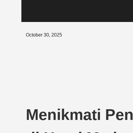
Posted
October 30, 2025
on
Menikmati Pe