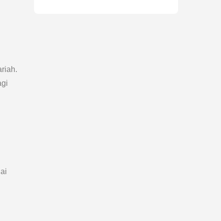
riah.
agi
ai