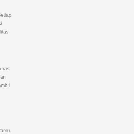
etiap
i
itas.
 khas
ran
ambil
tamu.