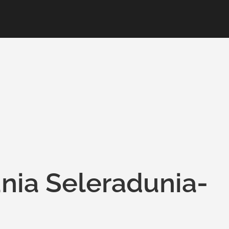
nia Seleradunia-