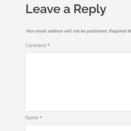
Leave a Reply
Your email address will not be published.
Required f
Comment
*
Name
*