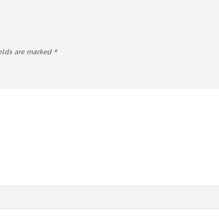
ields are marked
*