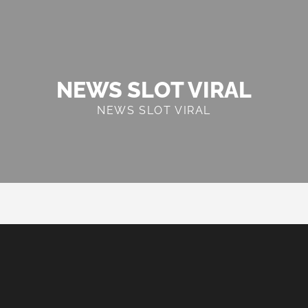
NEWS SLOT VIRAL
NEWS SLOT VIRAL