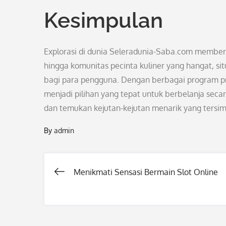
Kesimpulan
Explorasi di dunia Seleradunia-Saba.com member
hingga komunitas pecinta kuliner yang hangat, si
bagi para pengguna. Dengan berbagai program p
menjadi pilihan yang tepat untuk berbelanja secar
dan temukan kejutan-kejutan menarik yang tersi
By
admin
Menikmati Sensasi Bermain Slot Online
Post
navigation