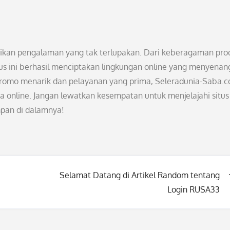
ikan pengalaman yang tak terlupakan. Dari keberagaman pro
tus ini berhasil menciptakan lingkungan online yang menyena
romo menarik dan pelayanan yang prima, Seleradunia-Saba.
a online. Jangan lewatkan kesempatan untuk menjelajahi situs 
mpan di dalamnya!
Selamat Datang di Artikel Random tentang
Login RUSA33