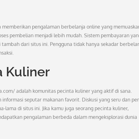
uga memberikan pengalaman berbelanja online yang memuaska
roses pembelian menjadi lebih mudah. Sistem pembayaran ya
 tambah dari situs ini. Pengguna tidak hanya sekadar berbelan
saksi.
 Kuliner
a.com/ adalah komunitas pecinta kuliner yang aktif di sana.
 informasi seputar makanan favorit. Diskusi yang seru dan pe
ama di situs ini. Jika kamu juga seorang pecinta kuliner,
endapatkan pengalaman berbeda dalam mengeksplorasi dunia