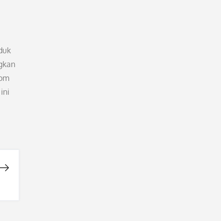
duk
ngkan
com
ini