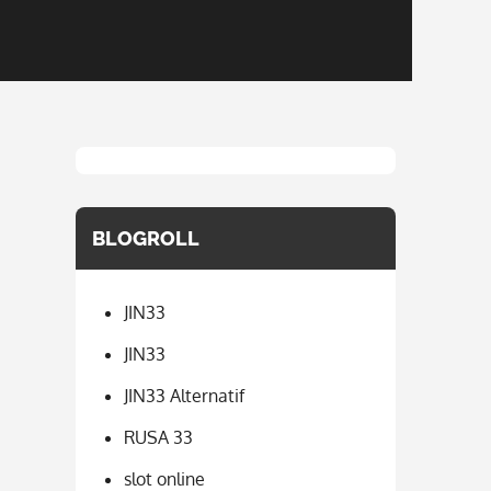
BLOGROLL
JIN33
JIN33
JIN33 Alternatif
RUSA 33
slot online