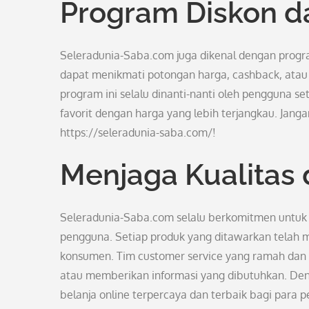
Program Diskon d
Seleradunia-Saba.com juga dikenal dengan progr
dapat menikmati potongan harga, cashback, atau h
program ini selalu dinanti-nanti oleh pengguna
favorit dengan harga yang lebih terjangkau. Jan
https://seleradunia-saba.com/!
Menjaga Kualitas
Seleradunia-Saba.com selalu berkomitmen untuk 
pengguna. Setiap produk yang ditawarkan telah m
konsumen. Tim customer service yang ramah dan
atau memberikan informasi yang dibutuhkan. Deng
belanja online terpercaya dan terbaik bagi para 