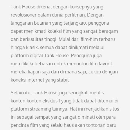
Tank House dikenal dengan konsepnya yang
revolusioner dalam dunia perfilman. Dengan
langganan bulanan yang terjangkau, pengguna
dapat menikmati koleksi film yang sangat beragam
dan berkualitas tinggi. Mulai dari film-film terbaru
hingga klasik, semua dapat dinikmati melalui
platform digital Tank House. Pengguna juga
memiliki kebebasan untuk menonton film favorit
mereka kapan saja dan di mana saja, cukup dengan
koneksi internet yang stabil.
Selain itu, Tank House juga seringkali merilis
konten-konten eksklusif yang tidak dapat ditemui di
platform streaming lainnya. Hal ini menjadikan situs
ini sebagai tempat yang sangat diminati oleh para
pencinta film yang selalu haus akan tontonan baru