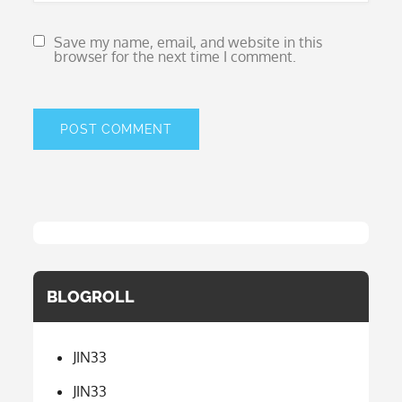
Save my name, email, and website in this
browser for the next time I comment.
BLOGROLL
JIN33
JIN33