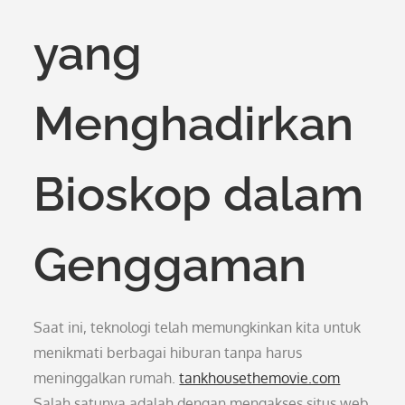
yang
Menghadirkan
Bioskop dalam
Genggaman
Saat ini, teknologi telah memungkinkan kita untuk
menikmati berbagai hiburan tanpa harus
meninggalkan rumah.
tankhousethemovie.com
Salah satunya adalah dengan mengakses situs web