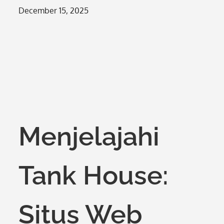
Posted
December 15, 2025
on
Menjelajahi
Tank House:
Situs Web