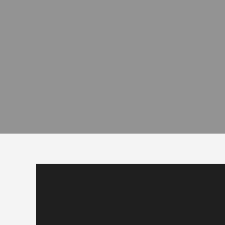
Skip
to
content