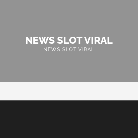
NEWS SLOT VIRAL
NEWS SLOT VIRAL