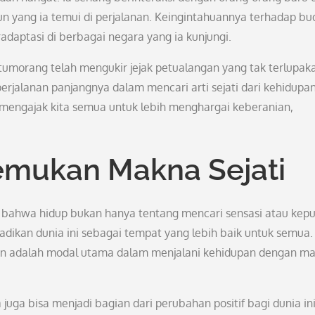
 yang ia temui di perjalanan. Keingintahuannya terhadap bu
ptasi di berbagai negara yang ia kunjungi.
tumorang telah mengukir jejak petualangan yang tak terlupak
perjalanan panjangnya dalam mencari arti sejati dari kehidupan
 mengajak kita semua untuk lebih menghargai keberanian,
mukan Makna Sejati
r bahwa hidup bukan hanya tentang mencari sensasi atau kep
adikan dunia ini sebagai tempat yang lebih baik untuk semua.
aan adalah modal utama dalam menjalani kehidupan dengan m
 juga bisa menjadi bagian dari perubahan positif bagi dunia ini