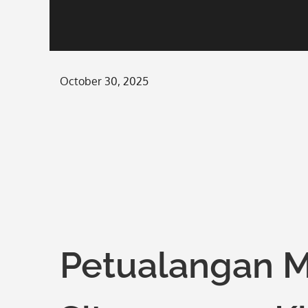
Posted
October 30, 2025
on
Petualangan M