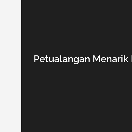
Petualangan Menarik 