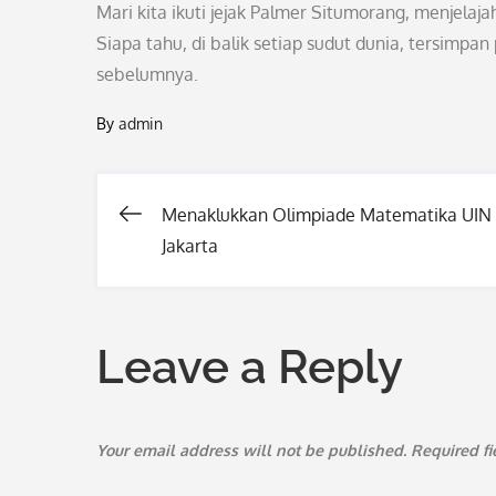
Mari kita ikuti jejak Palmer Situmorang, menjela
Siapa tahu, di balik setiap sudut dunia, tersim
sebelumnya.
By
admin
Menaklukkan Olimpiade Matematika UIN
Post
Jakarta
navigation
Leave a Reply
Your email address will not be published.
Required f