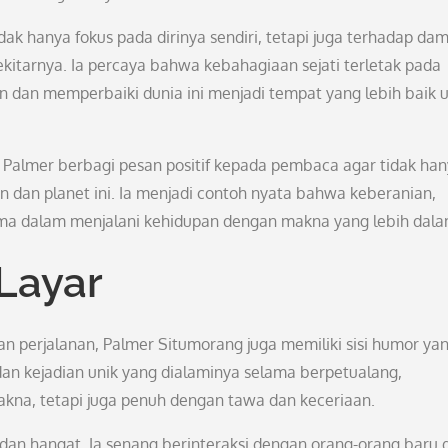
ak hanya fokus pada dirinya sendiri, tetapi juga terhadap da
ekitarnya. Ia percaya bahwa kebahagiaan sejati terletak pada
 dan memperbaiki dunia ini menjadi tempat yang lebih baik 
a, Palmer berbagi pesan positif kepada pembaca agar tidak ha
lain dan planet ini. Ia menjadi contoh nyata bahwa keberanian,
ma dalam menjalani kehidupan dengan makna yang lebih dala
 Layar
dan perjalanan, Palmer Situmorang juga memiliki sisi humor ya
dan kejadian unik yang dialaminya selama berpetualang,
akna, tetapi juga penuh dengan tawa dan keceriaan.
dan hangat. Ia senang berinteraksi dengan orang-orang baru 