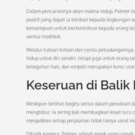
Dalam pencariannya akan makna hidup, Palmer tid
positif yang dapat ia berikan kepada lingkungan s
kemampuan untuk berkontribusi kepada orang lain
semua makhluk.
Melalui tulisan-tulisan dan cerita petualanganny
hidup untuk diri sendiri, tetapi juga untuk orang 
keteguhan hati, dan empati merupakan kunci uta
Keseruan di Balik
Meskipun terlihat begitu serius dalam penulisan 
menghibur. Ia sering kali membagikan kisah lucu 
menjadikan setiap perjalanan tidak hanya sarat m
Dibalik kamera, Palmer adalah sosok yang ramah 