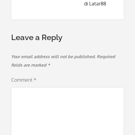
di Latar88
Leave a Reply
Your email address will not be published.
Required
fields are marked
*
Comment
*