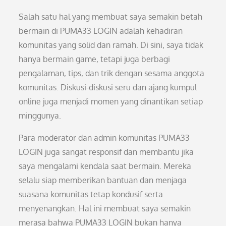
Salah satu hal yang membuat saya semakin betah
bermain di PUMA33 LOGIN adalah kehadiran
komunitas yang solid dan ramah. Di sini, saya tidak
hanya bermain game, tetapi juga berbagi
pengalaman, tips, dan trik dengan sesama anggota
komunitas. Diskusi-diskusi seru dan ajang kumpul
online juga menjadi momen yang dinantikan setiap
minggunya.
Para moderator dan admin komunitas PUMA33
LOGIN juga sangat responsif dan membantu jika
saya mengalami kendala saat bermain. Mereka
selalu siap memberikan bantuan dan menjaga
suasana komunitas tetap kondusif serta
menyenangkan. Hal ini membuat saya semakin
merasa bahwa PUMA33 LOGIN bukan hanya