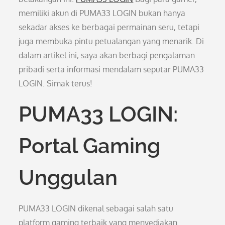
memiliki akun di PUMA33 LOGIN bukan hanya
sekadar akses ke berbagai permainan seru, tetapi
juga membuka pintu petualangan yang menarik. Di
dalam artikel ini, saya akan berbagi pengalaman
pribadi serta informasi mendalam seputar PUMA33
LOGIN. Simak terus!
PUMA33 LOGIN:
Portal Gaming
Unggulan
PUMA33 LOGIN dikenal sebagai salah satu
platform gaming terbaik yang menyediakan