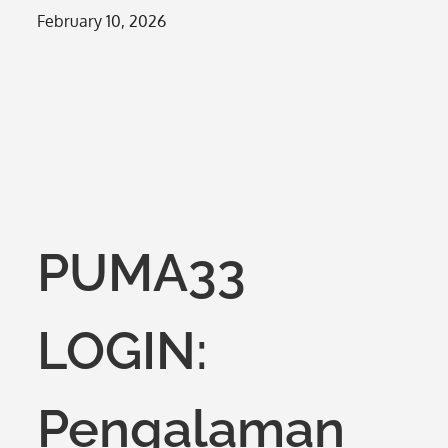
Posted
February 10, 2026
on
PUMA33
LOGIN:
Pengalaman