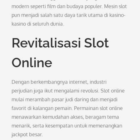
modern seperti film dan budaya populer. Mesin slot
pun menjadi salah satu daya tarik utama di kasino-
kasino di seluruh dunia.
Revitalisasi Slot
Online
Dengan berkembangnya internet, industri
perjudian juga ikut mengalami revolusi. Slot online
mulai merambah pasar judi daring dan menjadi
favorit di kalangan pemain. Permainan slot online
menawarkan kemudahan akses, beragam tema
menarik, serta kesempatan untuk memenangkan
jackpot besar.