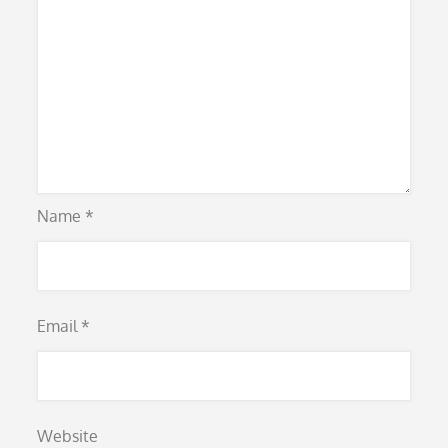
Name
*
Email
*
Website