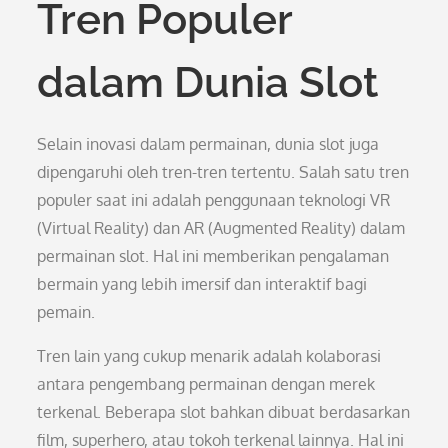
Tren Populer
dalam Dunia Slot
Selain inovasi dalam permainan, dunia slot juga
dipengaruhi oleh tren-tren tertentu. Salah satu tren
populer saat ini adalah penggunaan teknologi VR
(Virtual Reality) dan AR (Augmented Reality) dalam
permainan slot. Hal ini memberikan pengalaman
bermain yang lebih imersif dan interaktif bagi
pemain.
Tren lain yang cukup menarik adalah kolaborasi
antara pengembang permainan dengan merek
terkenal. Beberapa slot bahkan dibuat berdasarkan
film, superhero, atau tokoh terkenal lainnya. Hal ini