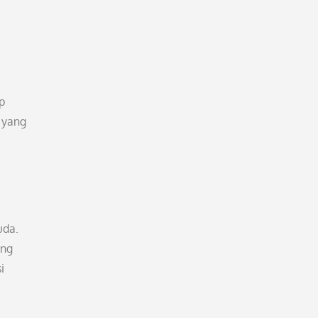
p
 yang
uda.
ang
i