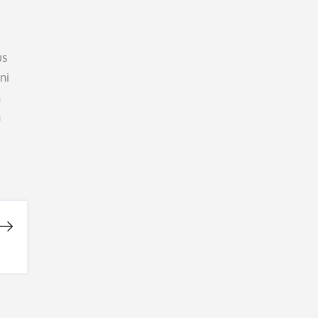
us
ni
&
n