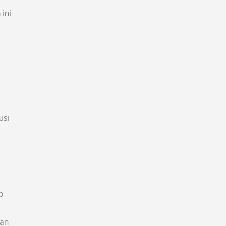
ini
usi
p
dan