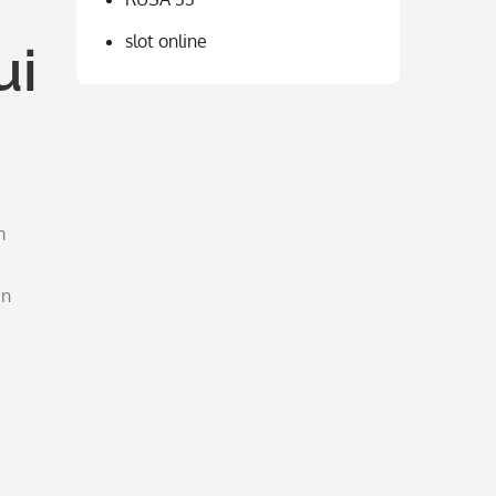
slot online
ui
m
an