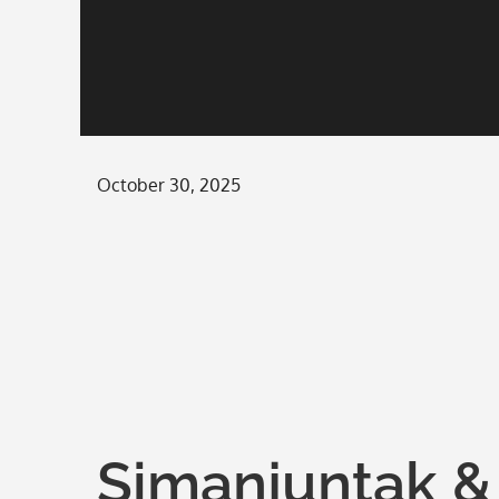
Posted
October 30, 2025
on
Simanjuntak & 