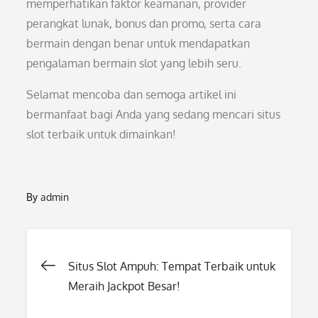
memperhatikan faktor keamanan, provider
perangkat lunak, bonus dan promo, serta cara
bermain dengan benar untuk mendapatkan
pengalaman bermain slot yang lebih seru.
Selamat mencoba dan semoga artikel ini
bermanfaat bagi Anda yang sedang mencari situs
slot terbaik untuk dimainkan!
By
admin
Post
Situs Slot Ampuh: Tempat Terbaik untuk
Meraih Jackpot Besar!
navigation