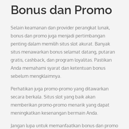
Bonus dan Promo
Selain keamanan dan provider perangkat lunak,
bonus dan promo juga menjadi pertimbangan
penting dalam memilih situs slot akurat. Banyak
situs menawarkan bonus selamat datang, putaran
gratis, cashback, dan program loyalitas. Pastikan
Anda memahami syarat dan ketentuan bonus
sebelum mengklaimnya.
Perhatikan juga promo-promo yang ditawarkan
secara berkala. Situs slot yang baik akan
memberikan promo-promo menarik yang dapat
meningkatkan kesenangan bermain Anda.
Jangan lupa untuk memanfaatkan bonus dan promo