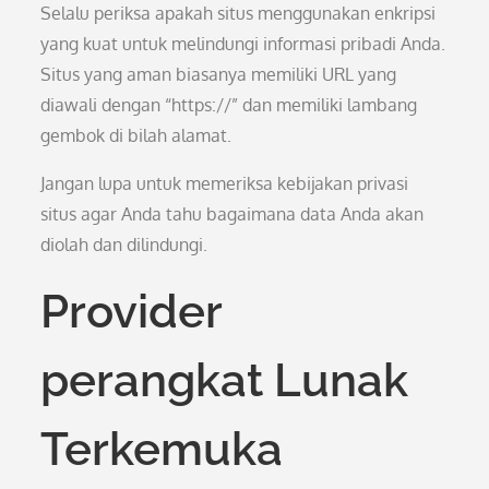
Selalu periksa apakah situs menggunakan enkripsi
yang kuat untuk melindungi informasi pribadi Anda.
Situs yang aman biasanya memiliki URL yang
diawali dengan “https://” dan memiliki lambang
gembok di bilah alamat.
Jangan lupa untuk memeriksa kebijakan privasi
situs agar Anda tahu bagaimana data Anda akan
diolah dan dilindungi.
Provider
perangkat Lunak
Terkemuka