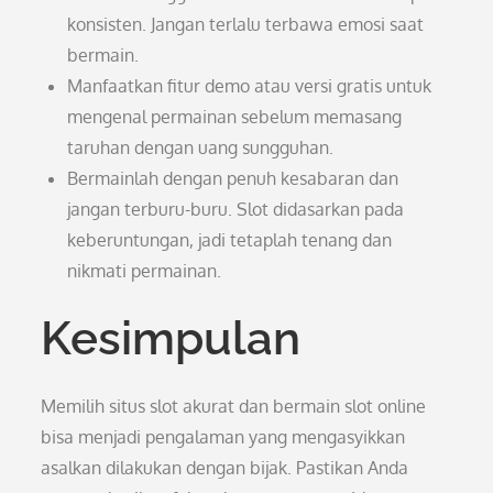
konsisten. Jangan terlalu terbawa emosi saat
bermain.
Manfaatkan fitur demo atau versi gratis untuk
mengenal permainan sebelum memasang
taruhan dengan uang sungguhan.
Bermainlah dengan penuh kesabaran dan
jangan terburu-buru. Slot didasarkan pada
keberuntungan, jadi tetaplah tenang dan
nikmati permainan.
Kesimpulan
Memilih situs slot akurat dan bermain slot online
bisa menjadi pengalaman yang mengasyikkan
asalkan dilakukan dengan bijak. Pastikan Anda