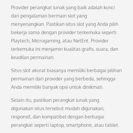
Provider perangkat lunak yang baik adalah kunci
dari pengalaman bermain slot yang
menyenangkan. Pastikan situs slot yang Anda pilih
bekerja sama dengan provider terkemuka seperti
Playtech, Microgaming, atau NetEnt. Provider
terkemuka ini menjamin kualitas grafis, suara, dan
keadilan permainan.
Situs slot akurat biasanya memiliki berbagai pilihan
permainan dari provider yang berbeda, sehingga
Anda memiliki banyak opsi untuk dinikmati.
Selain itu, pastikan perangkat lunak yang
digunakan situs tersebut mudah digunakan,
responsif, dan kompatibel dengan berbagai
perangkat seperti laptop, smartphone, atau tablet.