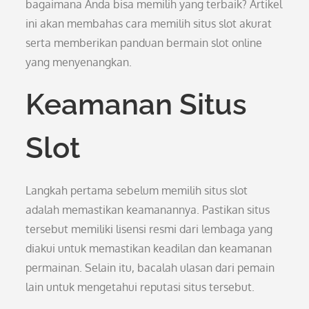
bagaimana Anda bisa memilih yang terbaik? Artikel
ini akan membahas cara memilih situs slot akurat
serta memberikan panduan bermain slot online
yang menyenangkan.
Keamanan Situs
Slot
Langkah pertama sebelum memilih situs slot
adalah memastikan keamanannya. Pastikan situs
tersebut memiliki lisensi resmi dari lembaga yang
diakui untuk memastikan keadilan dan keamanan
permainan. Selain itu, bacalah ulasan dari pemain
lain untuk mengetahui reputasi situs tersebut.