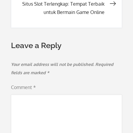
Situs Slot Terlengkap: Tempat Terbaik
untuk Bermain Game Online
Leave a Reply
Your email address will not be published.
Required
fields are marked
*
Comment
*