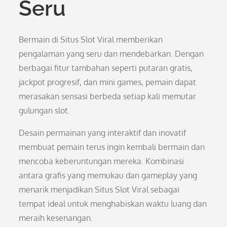
Seru
Bermain di Situs Slot Viral memberikan
pengalaman yang seru dan mendebarkan. Dengan
berbagai fitur tambahan seperti putaran gratis,
jackpot progresif, dan mini games, pemain dapat
merasakan sensasi berbeda setiap kali memutar
gulungan slot.
Desain permainan yang interaktif dan inovatif
membuat pemain terus ingin kembali bermain dan
mencoba keberuntungan mereka. Kombinasi
antara grafis yang memukau dan gameplay yang
menarik menjadikan Situs Slot Viral sebagai
tempat ideal untuk menghabiskan waktu luang dan
meraih kesenangan.