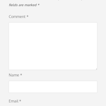
fields are marked
*
Comment
*
Name
*
Email
*