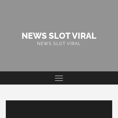
Skip
to
content
NEWS SLOT VIRAL
NEWS SLOT VIRAL