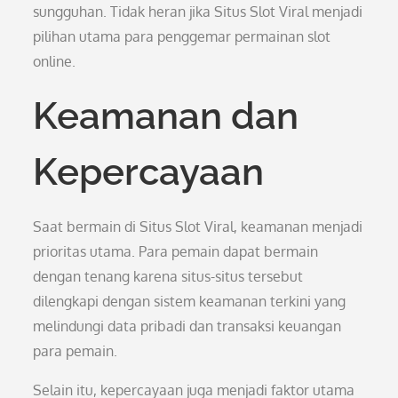
sungguhan. Tidak heran jika Situs Slot Viral menjadi
pilihan utama para penggemar permainan slot
online.
Keamanan dan
Kepercayaan
Saat bermain di Situs Slot Viral, keamanan menjadi
prioritas utama. Para pemain dapat bermain
dengan tenang karena situs-situs tersebut
dilengkapi dengan sistem keamanan terkini yang
melindungi data pribadi dan transaksi keuangan
para pemain.
Selain itu, kepercayaan juga menjadi faktor utama