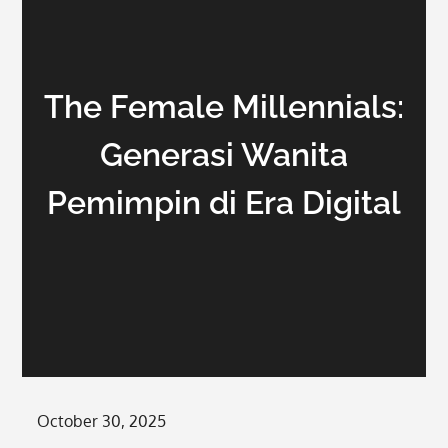
The Female Millennials:
Generasi Wanita
Pemimpin di Era Digital
Posted
October 30, 2025