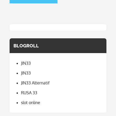
BLOGROLL
JIN33
JIN33
JIN33 Alternatif
RUSA 33
slot online