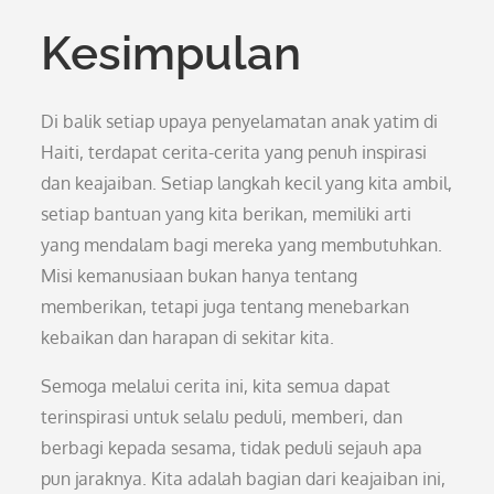
Kesimpulan
Di balik setiap upaya penyelamatan anak yatim di
Haiti, terdapat cerita-cerita yang penuh inspirasi
dan keajaiban. Setiap langkah kecil yang kita ambil,
setiap bantuan yang kita berikan, memiliki arti
yang mendalam bagi mereka yang membutuhkan.
Misi kemanusiaan bukan hanya tentang
memberikan, tetapi juga tentang menebarkan
kebaikan dan harapan di sekitar kita.
Semoga melalui cerita ini, kita semua dapat
terinspirasi untuk selalu peduli, memberi, dan
berbagi kepada sesama, tidak peduli sejauh apa
pun jaraknya. Kita adalah bagian dari keajaiban ini,