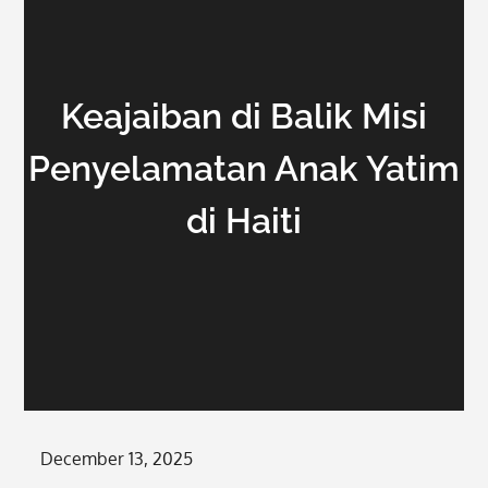
Keajaiban di Balik Misi
Penyelamatan Anak Yatim
di Haiti
Posted
December 13, 2025