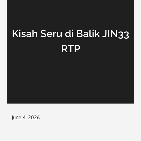
Kisah Seru di Balik JIN33
RTP
Posted
June 4, 2026
on