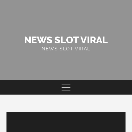
Skip
to
content
NEWS SLOT VIRAL
NEWS SLOT VIRAL