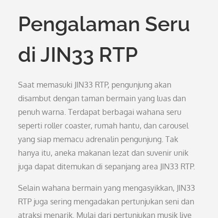
Pengalaman Seru
di JIN33 RTP
Saat memasuki JIN33 RTP, pengunjung akan
disambut dengan taman bermain yang luas dan
penuh warna. Terdapat berbagai wahana seru
seperti roller coaster, rumah hantu, dan carousel
yang siap memacu adrenalin pengunjung. Tak
hanya itu, aneka makanan lezat dan suvenir unik
juga dapat ditemukan di sepanjang area JIN33 RTP.
Selain wahana bermain yang mengasyikkan, JIN33
RTP juga sering mengadakan pertunjukan seni dan
atraksi menarik. Mulai dari pertunjukan musik live