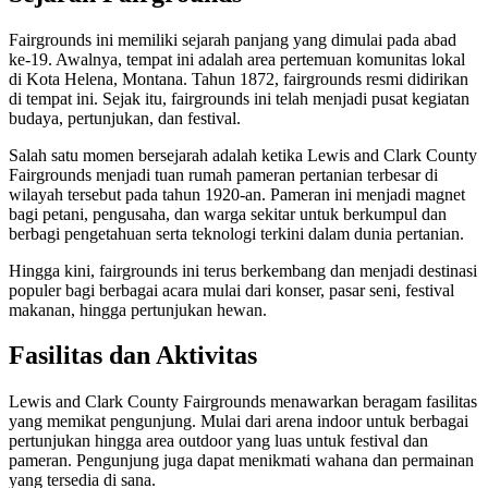
Fairgrounds ini memiliki sejarah panjang yang dimulai pada abad
ke-19. Awalnya, tempat ini adalah area pertemuan komunitas lokal
di Kota Helena, Montana. Tahun 1872, fairgrounds resmi didirikan
di tempat ini. Sejak itu, fairgrounds ini telah menjadi pusat kegiatan
budaya, pertunjukan, dan festival.
Salah satu momen bersejarah adalah ketika Lewis and Clark County
Fairgrounds menjadi tuan rumah pameran pertanian terbesar di
wilayah tersebut pada tahun 1920-an. Pameran ini menjadi magnet
bagi petani, pengusaha, dan warga sekitar untuk berkumpul dan
berbagi pengetahuan serta teknologi terkini dalam dunia pertanian.
Hingga kini, fairgrounds ini terus berkembang dan menjadi destinasi
populer bagi berbagai acara mulai dari konser, pasar seni, festival
makanan, hingga pertunjukan hewan.
Fasilitas dan Aktivitas
Lewis and Clark County Fairgrounds menawarkan beragam fasilitas
yang memikat pengunjung. Mulai dari arena indoor untuk berbagai
pertunjukan hingga area outdoor yang luas untuk festival dan
pameran. Pengunjung juga dapat menikmati wahana dan permainan
yang tersedia di sana.