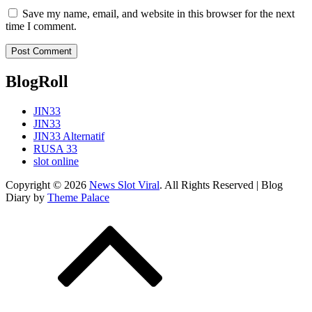
Save my name, email, and website in this browser for the next
time I comment.
BlogRoll
JIN33
JIN33
JIN33 Alternatif
RUSA 33
slot online
Copyright © 2026
News Slot Viral
. All Rights Reserved | Blog
Diary by
Theme Palace