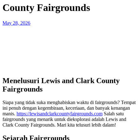
County Fairgrounds
Posted
May 28, 2026
on
Menelusuri Lewis and Clark County
Fairgrounds
Siapa yang tidak suka menghabiskan waktu di fairgrounds? Tempat
ini penuh dengan kegembiraan, keceriaan, dan banyak kenangan
manis.
https://lewisandclarkcountyfairgrounds.com
Salah satu
fairgrounds yang menarik untuk dieksplorasi adalah Lewis and
Clark County Fairgrounds. Mari kita telusuri lebih dalam!
Sejarah Fairgrounds