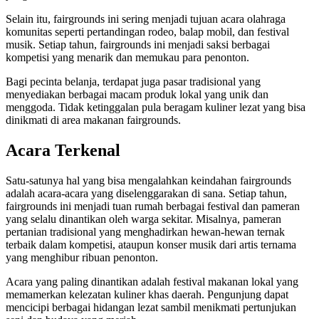
Selain itu, fairgrounds ini sering menjadi tujuan acara olahraga
komunitas seperti pertandingan rodeo, balap mobil, dan festival
musik. Setiap tahun, fairgrounds ini menjadi saksi berbagai
kompetisi yang menarik dan memukau para penonton.
Bagi pecinta belanja, terdapat juga pasar tradisional yang
menyediakan berbagai macam produk lokal yang unik dan
menggoda. Tidak ketinggalan pula beragam kuliner lezat yang bisa
dinikmati di area makanan fairgrounds.
Acara Terkenal
Satu-satunya hal yang bisa mengalahkan keindahan fairgrounds
adalah acara-acara yang diselenggarakan di sana. Setiap tahun,
fairgrounds ini menjadi tuan rumah berbagai festival dan pameran
yang selalu dinantikan oleh warga sekitar. Misalnya, pameran
pertanian tradisional yang menghadirkan hewan-hewan ternak
terbaik dalam kompetisi, ataupun konser musik dari artis ternama
yang menghibur ribuan penonton.
Acara yang paling dinantikan adalah festival makanan lokal yang
memamerkan kelezatan kuliner khas daerah. Pengunjung dapat
mencicipi berbagai hidangan lezat sambil menikmati pertunjukan